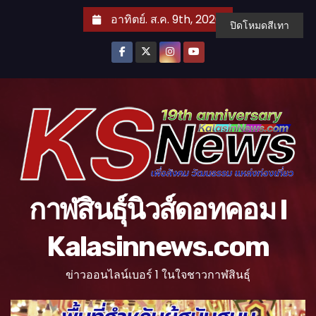
S
อาทิตย์. ส.ค. 9th, 2026
ปิดโหมดสีเทา
k
i
p
t
o
c
o
n
t
กาฬสินธุ์นิวส์ดอทคอม l
e
n
Kalasinnews.com
t
ข่าวออนไลน์เบอร์ 1 ในใจชาวกาฬสินธุ์