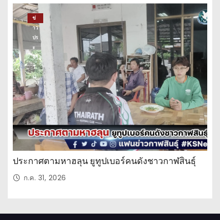
ข่
าว
ปร
ะ
จำ
วั
น
ประกาศตามหาฮลุน ยูทูปเบอร์คนดังชาวกาฬสินธุ์
ก.ค. 31, 2026