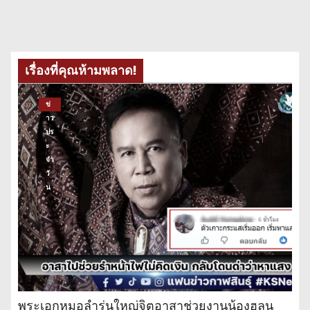
เรื่องที่คุณห้ามพลาด!
ข่
าว
ปร
ะ
จำ
วั
น
พระเอกหมอลำรุ่นใหญ่จิตอาสาช่วยงานน้องฮลุน