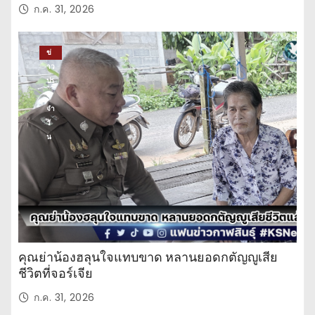
ก.ค. 31, 2026
ข่
าว
ปร
ะ
จำ
วั
น
คุณย่าน้องฮลุนใจแทบขาด หลานยอดกตัญญูเสีย
ชีวิตที่จอร์เจีย
ก.ค. 31, 2026