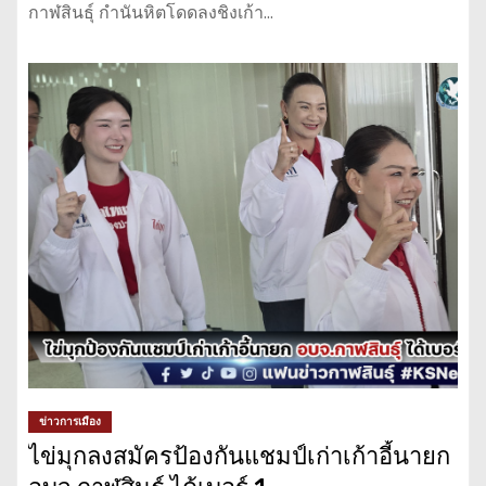
กาฬสินธุ์ กำนันหิตโดดลงชิงเก้า…
ข่าวการเมือง
ไข่มุกลงสมัครป้องกันแชมป์เก่าเก้าอี้นายก