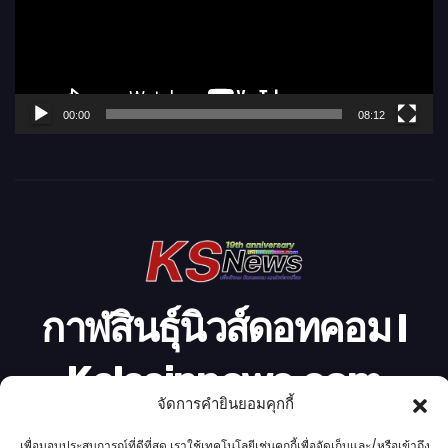
น
ไ
ฟ
ล์
00:00
08:12
วิ
ดี
โ
อ
กาฬสินธุ์นิวส์ดอทคอม l
Kalasinnews.com
จัดการคำยินยอมคุกกี้
ข่าวออนไลน์เบอร์ 1 ในใจชาวกาฬสินธุ์
เพื่อมอบประสบการณ์ที่ดีที่สุด เราใช้เทคโนโลยีเช่นคุกกี้เพื่อจัดเก็บและ/หรือเข้าถึง