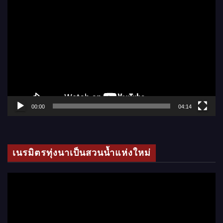
ตั
ว
เ
ล่
น
ไ
ฟ
ล์
00:00
04:14
วิ
ดี
โ
เนรมิตรทุ่งนาเป็นสวนน้ำแห่งใหม่
อ
ตั
ว
เ
ล่