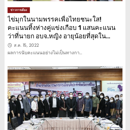
ข่าวการเมือง
ไข่มุกในนามพรรคเพื่อไทยชนะใส!
คะแนนทิ้งห่างคู่แข่งเกือบ 1 แสนคะแนน
ว่าที่นายก อบจ.หญิง อายุน้อยที่สุดใน
กาฬสินธุ์
ส.ค. 15, 2022
ผลการนับคะแนนอย่างไม่เป็นทางกา…