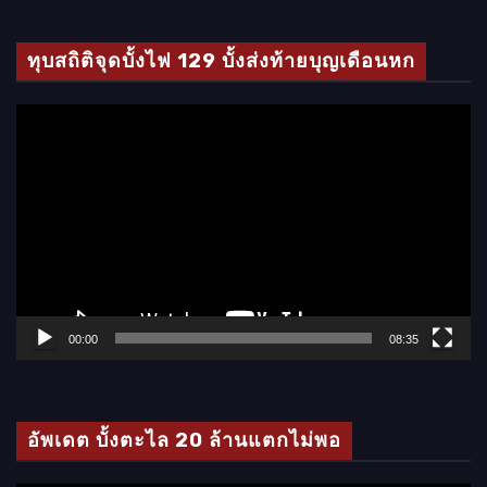
ทุบสถิติจุดบั้งไฟ 129 บั้งส่งท้ายบุญเดือนหก
ตั
ว
เ
ล่
น
ไ
ฟ
ล์
00:00
08:35
วิ
ดี
โ
อัพเดต บั้งตะไล 20 ล้านแตกไม่พอ
อ