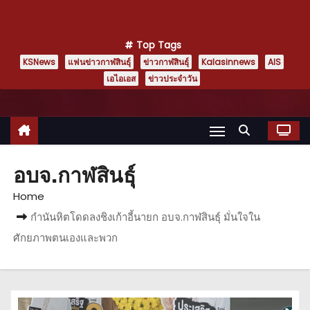
Top Tags
KSNews
แฟนข่าวกาฬสินธุ์
ข่าวกาฬสินธุ์
Kalasinnews
AIS
เอไอเอส
ข่าวประจำวัน
อบจ.กาฬสินธุ์
Home
กำนันหิตโดดลงชิงเก้าอี้นายก อบจ.กาฬสินธุ์ มั่นใจใน
ศักยภาพตนเองและพวก