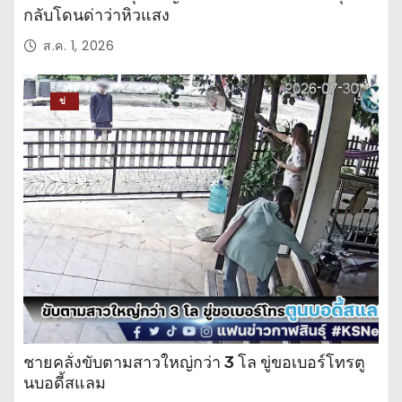
กลับโดนด่าว่าหิวแสง
ส.ค. 1, 2026
ข่
าว
ปร
ะ
จำ
วั
น
ชายคลั่งขับตามสาวใหญ่กว่า 3 โล ขู่ขอเบอร์โทรตู
นบอดี้สแลม