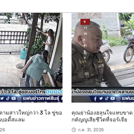
ข่
าว
ปร
ะ
จำ
วั
น
ตามสาวใหญ่กว่า 3 โล ขู่ขอ
คุณย่าน้องฮลุนใจแทบขา
นบอดี้สแลม
กตัญญูเสียชีวิตที่จอร์เจีย
026
ก.ค. 31, 2026