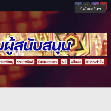
ปิดโหมดสีเทา
กาฬสินธุ์
ข่าวกาฬสินธุ์
Kalasinnews
AIS
เอไอเอส
ข่าวประจำวัน