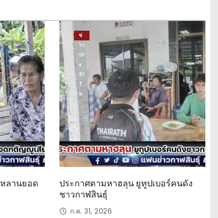
ข่
าว
ปร
ะ
จำ
วั
น
ด หลานยอด
ประกาศตามหาฮลุน ยูทูปเบอร์คนดัง
ชาวกาฬสินธุ์
ก.ค. 31, 2026