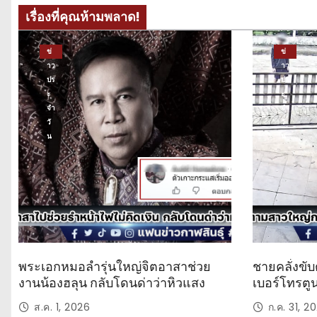
เรื่องที่คุณห้ามพลาด!
ข่
ข่
าว
าว
ปร
ปร
ะ
ะ
จำ
จำ
วั
วั
น
น
พระเอกหมอลำรุ่นใหญ่จิตอาสาช่วย
ชายคลั่งขับ
งานน้องฮลุน กลับโดนด่าว่าหิวแสง
เบอร์โทรตู
ส.ค. 1, 2026
ก.ค. 31, 2