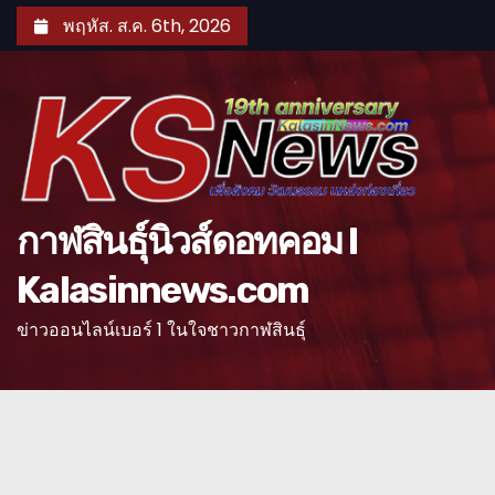
S
พฤหัส. ส.ค. 6th, 2026
k
i
p
t
o
c
o
กาฬสินธุ์นิวส์ดอทคอม l
n
Kalasinnews.com
t
e
ข่าวออนไลน์เบอร์ 1 ในใจชาวกาฬสินธุ์
n
t