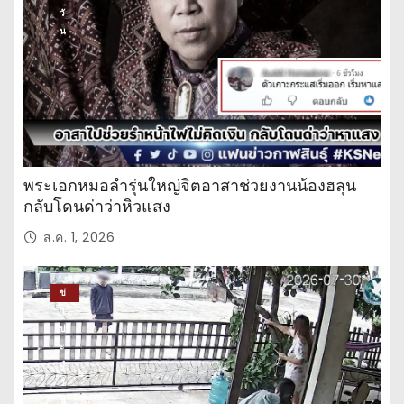
วั
น
พระเอกหมอลำรุ่นใหญ่จิตอาสาช่วยงานน้องฮลุน
กลับโดนด่าว่าหิวแสง
ส.ค. 1, 2026
ข่
าว
ปร
ะ
จำ
วั
น