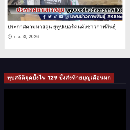
ประกาศตามหาฮลุน ยูทูปเบอร์คนดังชาวกาฬสินธุ์
ก.ค. 31, 2026
ทุบสถิติจุดบั้งไฟ 129 บั้งส่งท้ายบุญเดือนหก
ตั
ว
เ
ล่
น