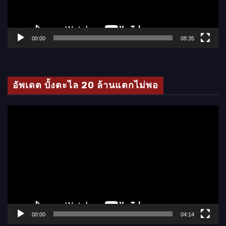
ไ
ฟ
ล์
00:00
08:35
วิ
ดี
โ
อัพเดต บั้งตะไล 20 ล้านแตกไม่พอ
อ
ตั
ว
เ
ล่
น
ไ
ฟ
ล์
00:00
04:14
วิ