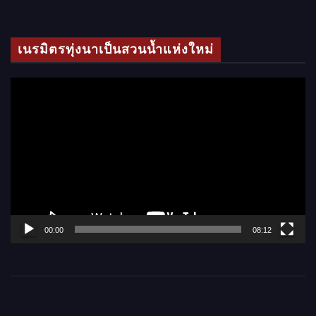
ดี
โ
เนรมิตรทุ่งนาเป็นสวนน้ำแห่งใหม่
อ
ตั
ว
เ
ล่
น
ไ
ฟ
ล์
00:00
08:12
วิ
ดี
โ
อ