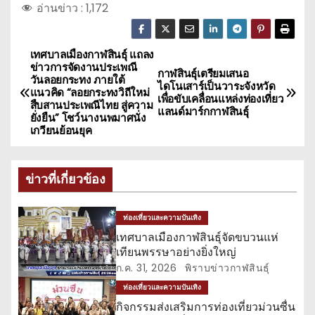
อ่านข่าว :
1,172
เทศบาลเมืองกาฬสินธุ์ แถลง
แ
ข่าวการจัดงานประเพณี
กาฬสินธุ์เตรียมเสนอ
วันลอยกระทง ภายใต้
น
ไดโนเสาร์เป็นวาระจังหวัด
แนวคิด “ลอยกระทงวิถีใหม่
เพื่อขับเคลื่อนแหล่งท่องเที่ยว
สืบสานประเพณีไทย สู่ความ
แลนด์มาร์กกาฬสินธุ์
ะ
ยั่งยืน” โชว์นางนพมาศนั่ง
เกวียนย้อนยุค
แ
น
ข่าวที่เกี่ยวข้อง
ว
ท่องเที่ยวและความบันเทิง
เ
เทศบาลเมืองกาฬสินธุ์จัดขบวนแห่
เทียนพรรษาอย่างยิ่งใหญ่
รื่
ก.ค. 31, 2026
พิราบข่าวกาฬสินธุ์
ท่องเที่ยวและความบันเทิง
อ
กิจกรรมส่งเสริมการท่องเที่ยวม่วนซื่น