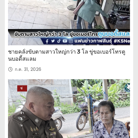
ชายคลั่งขับตามสาวใหญ่กว่า 3 โล ขู่ขอเบอร์โทรตู
นบอดี้สแลม
ก.ค. 31, 2026
ข่
าว
ปร
ะ
จำ
วั
น