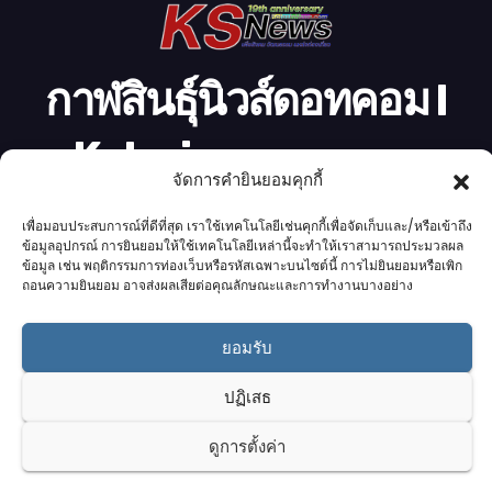
กาฬสินธุ์นิวส์ดอทคอม l
Kalasinnews.com
จัดการคำยินยอมคุกกี้
ข่าวออนไลน์เบอร์ 1 ในใจชาวกาฬสินธุ์
เพื่อมอบประสบการณ์ที่ดีที่สุด เราใช้เทคโนโลยีเช่นคุกกี้เพื่อจัดเก็บและ/หรือเข้าถึง
ข้อมูลอุปกรณ์ การยินยอมให้ใช้เทคโนโลยีเหล่านี้จะทำให้เราสามารถประมวลผล
ข้อมูล เช่น พฤติกรรมการท่องเว็บหรือรหัสเฉพาะบนไซต์นี้ การไม่ยินยอมหรือเพิก
ถอนความยินยอม อาจส่งผลเสียต่อคุณลักษณะและการทำงานบางอย่าง
Proudly powered by K.S.Network
|
Theme: News by
K.S.Network
.
ยอมรับ
Home
Cookie Policy (UK)
Login Customizer
ปฏิเสธ
Terms & conditions
คอลัมนิสต์
ติดต่อเรา
บริการของเรา
รับโฆษณา
ออกแบบเว็บไซต์
อ่านข่าว
เกี่ยวกับเรา
ดูการตั้งค่า