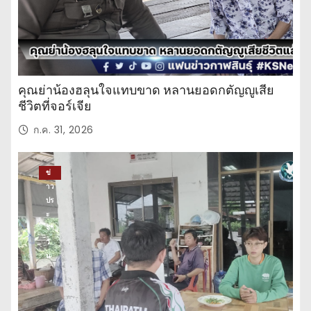
คุณย่าน้องฮลุนใจแทบขาด หลานยอดกตัญญูเสีย
ชีวิตที่จอร์เจีย
ก.ค. 31, 2026
ข่
าว
ปร
ะ
จำ
วั
น