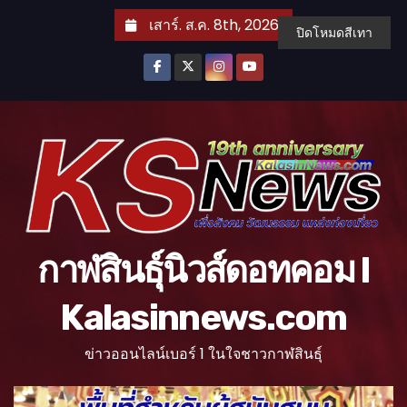
S
เสาร์. ส.ค. 8th, 2026
ปิดโหมดสีเทา
k
i
p
t
o
c
o
n
t
กาฬสินธุ์นิวส์ดอทคอม l
e
n
Kalasinnews.com
t
ข่าวออนไลน์เบอร์ 1 ในใจชาวกาฬสินธุ์