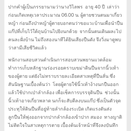
ปากคำผู้เป็นภรรยานามว่านางวิไลพร อายุ 40 ปี เล่าว่า
ก่อนเกิดเหตุเวลาประมาณ 06.00 น. ผู้ตายชวนตนมาเกี่ยว
หญ้า ก่อนถึงป่าหญ้าผู้ตายบอกตนว่าขอแวะบ้านเพื่อนำปืน
แก๊ปที่เก็บไว้ใต้ถุนบ้านไปยิงนกด้วย จากนั้นตนเดินผละไป
คนละฝั่งบ้าน ไม่ถึงสองนาทีได้ยินเสียงปืนดัง จึงวิ่งมาดูพบ
ว่าสามีเสียชีวิตแล้ว
พนักงานสอบสวนดำเนินการสอบสวนพยานแวดล้อม
ทำการเก็บหลักฐานร่องรอยคราบเขม่าดินปืนจากนิ้วเท้า
ของผู้ตาย แต่ยังไม่ทราบรายละเอียดสาเหตุที่ปืนลั่น ซึ่ง
สันนิษฐานเบื้องต้นว่า โดยผู้ตายใช้นิ้วเท้าง้างนกปืนออก
แล้วใช้ปากเป่าลำกล้อง เพื่อเช็คการบรรจุดินปืน ช่วงนั้น
นิ้วเท้าอาจเกี่ยวพลาด นกก็จะสับตีลงบนแก๊ป ซึ่งเป็นตัวจุด
ประทุให้ดินปืนที่อยู่ท้ายลำกล้องระเบิด เกิดแรงดันส่ง
ลูกปืนให้พุ่งออกจากปากลำกล้องเข้าปาก สมอง ทางญาติ
ไม่ติดใจในสาเหตุการตาย เบื้องต้นเจ้าหน้าที่จึงลงบันทึก