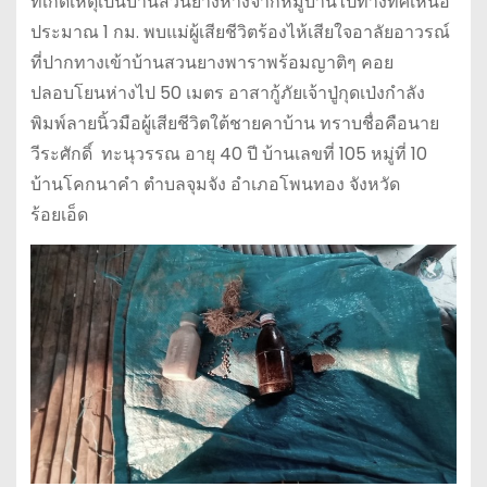
ที่เกิดเหตุเป็นบ้านสวนยางห่างจากหมู่บ้านไปทางทิศเหนือ
ประมาณ 1 กม. พบแม่ผู้เสียชีวิตร้องไห้เสียใจอาลัยอาวรณ์
ที่ปากทางเข้าบ้านสวนยางพาราพร้อมญาติๆ คอย
ปลอบโยนห่างไป 50 เมตร อาสากู้ภัยเจ้าปู่กุดเป่งกำลัง
พิมพ์ลายนิ้วมือผู้เสียชีวิตใต้ชายคาบ้าน ทราบชื่อคือนาย
วีระศักดิ์ ทะนุวรรณ อายุ 40 ปี บ้านเลขที่ 105 หมู่ที่ 10
บ้านโคกนาคำ ตำบลจุมจัง อำเภอโพนทอง จังหวัด
ร้อยเอ็ด