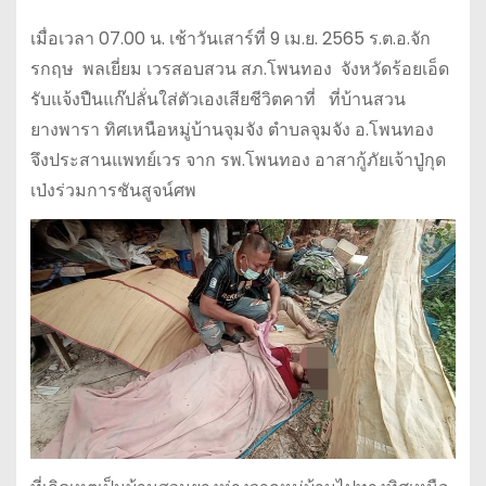
เมื่อเวลา 07.00 น. เช้าวันเสาร์ที่ 9 เม.ย. 2565 ร.ต.อ.จัก
รกฤษ พลเยี่ยม เวรสอบสวน สภ.โพนทอง จังหวัดร้อยเอ็ด
รับแจ้งปืนแก๊ปลั่นใส่ตัวเองเสียชีวิตคาที่ ที่บ้านสวน
ยางพารา ทิศเหนือหมู่บ้านจุมจัง ตำบลจุมจัง อ.โพนทอง
จึงประสานแพทย์เวร จาก รพ.โพนทอง อาสากู้ภัยเจ้าปู่กุด
เป่งร่วมการชันสูจน์ศพ