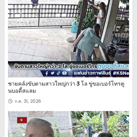
าว
ปร
ะ
จำ
วั
น
ชายคลั่งขับตามสาวใหญ่กว่า 3 โล ขู่ขอเบอร์โทรตู
นบอดี้สแลม
ก.ค. 31, 2026
ข่
าว
ปร