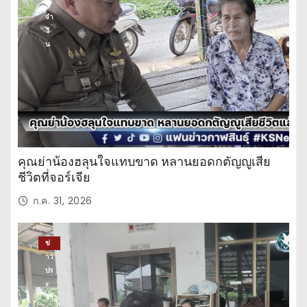
ะ
จำ
วั
น
คุณย่าน้องฮลุนใจแทบขาด หลานยอดกตัญญูเสีย
ชีวิตที่จอร์เจีย
ก.ค. 31, 2026
ข่
าว
ปร
ะ
จำ