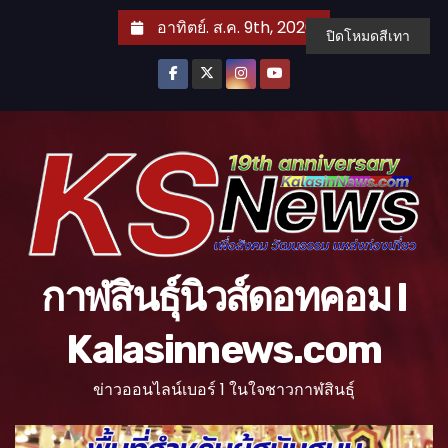
S
อาทิตย์. ส.ค. 9th, 2026
ปิดโหมดสีเทา
k
i
p
t
o
c
o
n
t
กาฬสินธุ์นิวส์ดอทคอม l
e
n
Kalasinnews.com
t
ข่าวออนไลน์เบอร์ 1 ในใจชาวกาฬสินธุ์