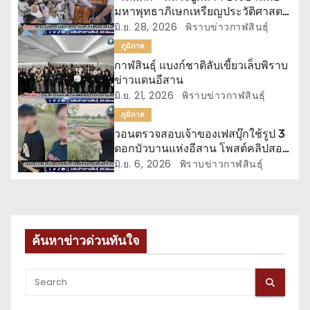
มหาพุทธาภิเษกเหรียญประวัติศาสตร์
รื่
“จอมสุรินทร์”
มิ.ย. 28, 2026
พิราบข่าวกาฬสินธุ์
ภูมิภาค
อ
กาฬสินธุ์ แบงก์ชาติลับเขี้ยวเล็บพิราบ
ข่าวแดนอีสาน
ง
มิ.ย. 21, 2026
พิราบข่าวกาฬสินธุ์
ภูมิภาค
วอนตรวจสอบเจ้าของเฟสบุ๊กใช้รูป 3
ดอกบัวบานแห่งอีสาน โพสต์คลิปสอน
ยิงปืน
มิ.ย. 6, 2026
พิราบข่าวกาฬสินธุ์
ค้นหาข่าวด่วนทันใจ