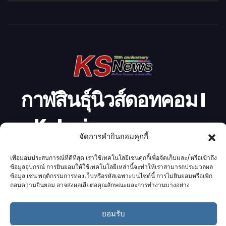
วิ
ดี
โ
อ
กาฬสินธุ์นิวส์ดอทคอม l
Kalasinnews.com
จัดการคำยินยอมคุกกี้
ข่าวออนไลน์เบอร์ 1 ในใจชาวกาฬสินธุ์
เพื่อมอบประสบการณ์ที่ดีที่สุด เราใช้เทคโนโลยีเช่นคุกกี้เพื่อจัดเก็บและ/หรือเข้าถึง
ข้อมูลอุปกรณ์ การยินยอมให้ใช้เทคโนโลยีเหล่านี้จะทำให้เราสามารถประมวลผล
ข้อมูล เช่น พฤติกรรมการท่องเว็บหรือรหัสเฉพาะบนไซต์นี้ การไม่ยินยอมหรือเพิก
ถอนความยินยอม อาจส่งผลเสียต่อคุณลักษณะและการทำงานบางอย่าง
Proudly powered by K.S.Network
|
Theme: News by
K.S.Network
.
ยอมรับ
Home
Cookie Policy (UK)
Login Customizer