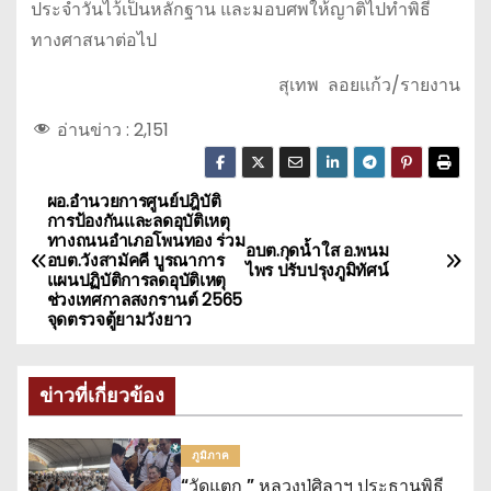
ประจำวันไว้เป็นหลักฐาน และมอบศพให้ญาติไปทำพิธี
ทางศาสนาต่อไป
สุเทพ ลอยแก้ว/รายงาน
อ่านข่าว :
2,151
ผอ.อำนวยการศูนย์ปฎิบัติ
แ
การป้องกันและลดอุบัติเหตุ
ทางถนนอำเภอโพนทอง ร่วม
น
อบต.กุดน้ำใส อ.พนม
อบต.วังสามัคคี บูรณาการ
ไพร ปรับปรุงภูมิทัศน์
แผนปฏิบัติการลดอุบัติเหตุ
ะ
ช่วงเทศกาลสงกรานต์ 2565
จุดตรวจตู้ยามวังยาว
แ
น
ข่าวที่เกี่ยวข้อง
ว
ภูมิภาค
เ
“วัดแตก ” หลวงปู่ศิลาฯ ประธานพิธี