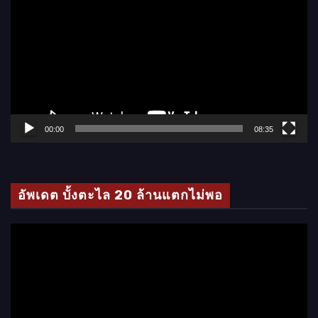
ว
เ
ล่
น
ไ
ฟ
ล์
00:00
08:35
วิ
ดี
โ
อัพเดต บั้งตะไล 20 ล้านแตกไม่พอ
อ
ตั
ว
เ
ล่
น