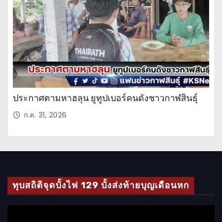
วั
น
ประกาศตามหาฮลุน ยูทูปเบอร์คนดังชาวกาฬสินธุ์
ก.ค. 31, 2026
ทุบสถิติจุดบั้งไฟ 129 บั้งส่งท้ายบุญเดือนหก
ตั