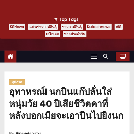
Top Tags
KSNews
แฟนข่าวกาฬสินธุ์
ข่าวกาฬสินธุ์
Kalasinnews
AIS
เอไอเอส
ข่าวประจำวัน
ภูมิภาค
อุทาหรณ์! นกปืนแก๊ปลั่นใส่
หนุ่มวัย 40 ปีเสียชีวิตคาที่
หลังบอกเมียจะเอาปืนไปยิงนก
By
พิราบข่าวสาว