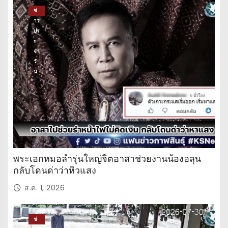
ข่
าว
ปร
ะ
จำ
วั
น
พระเอกหมอลำรุ่นใหญ่จิตอาสาช่วยงานน้องฮลุน
กลับโดนด่าว่าหิวแสง
ส.ค. 1, 2026
ข่