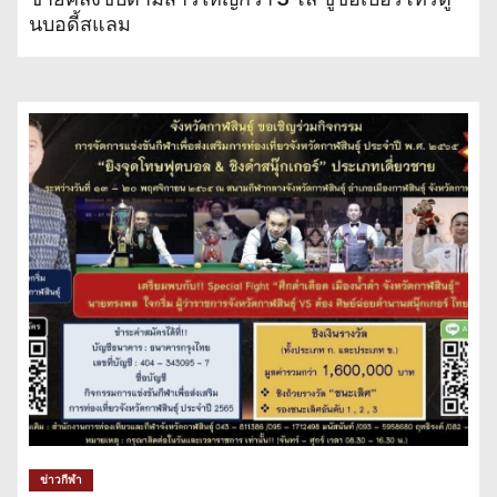
นบอดี้สแลม
ข่าวกีฬา