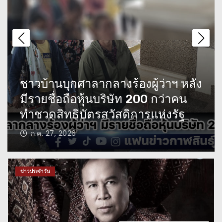
คืบหน้าคุณลุงขับกระบะปาดหน้า
เด็ก 14 บาดเจ็บ ประกันบอกว่าเด็ก
ขับรถประมาทร่วม
โรงเรียนในกาฬสินธุ์ MOU กับ
สุดสลด 2 ชีวิตสังเวยรถบรรทุกไม่
โรงเรียนมหาสารคาม สร้างเครือ
ติดไฟท้ายขับรถแช่ขวา
ข่ายสภานักเรียน
ก.ค. 26, 2026
ชาวบ้านบุกศาลากลางร้องผู้ว่าฯ
หลังมีรายชื่อถือหุ้นบริษัท 200 กว่า
คน ทำชวดสิทธิบัตรสวัสดิการแห่ง
ข่าวประจำวัน
รัฐ
สุดสลด 2 ชีวิตสังเวยรถบรรทุกไม่