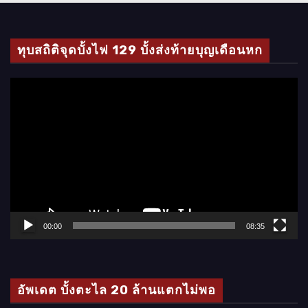
ทุบสถิติจุดบั้งไฟ 129 บั้งส่งท้ายบุญเดือนหก
ตั
ว
เ
ล่
น
ไ
ฟ
ล์
00:00
08:35
วิ
ดี
โ
อัพเดต บั้งตะไล 20 ล้านแตกไม่พอ
อ