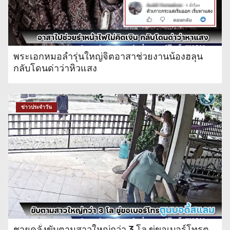
พระเอกหมอลำรุ่นใหญ่จิตอาสาช่วยงานน้องฮลุน
กลับโดนด่าว่าหิวแสง
ข่าวประจำวัน
ชายคลั่งขับตามสาวใหญ่กว่า 3 โล ขู่ขอเบอร์โทรตู