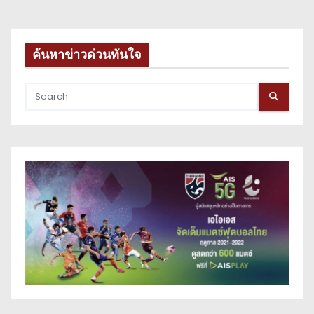
t
s
ค้นหาข่าวด่วนทันใจ
p
a
g
i
n
a
t
i
o