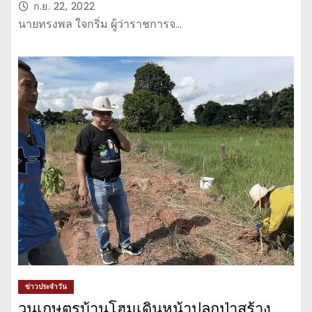
ทางม้าลาย
ก.ย. 22, 2022
นายทรงพล ใจกริ่ม ผู้ว่าราชการจ…
ข่าวประจำวัน
วนเกษตรบ้านโฮมเดินหน้าปลูกป่าสร้าง