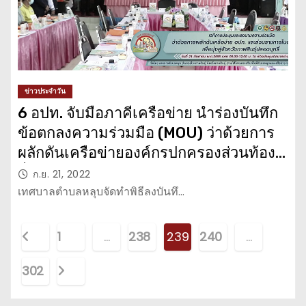
ข่าวประจำวัน
6 อปท. จับมือภาคีเครือข่าย นำร่องบันทึก
ข้อตกลงความร่วมมือ (MOU) ว่าด้วยการ
ผลักดันเครือข่ายองค์กรปกครองส่วนท้อง
ถิ่นในอำเภอเมือง จังหวัดกาฬสินธุ์ปลอด
ก.ย. 21, 2022
บุหรี่
เทศบาลตำบลหลุบจัดทำพิธีลงบันทึ…
P
1
…
238
239
240
…
o
302
s