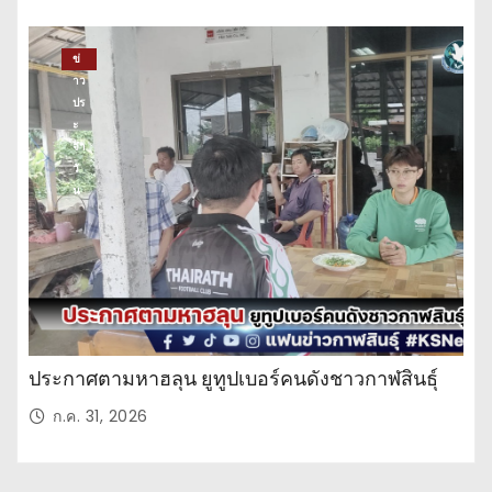
ข่
าว
ปร
ะ
จำ
วั
น
ประกาศตามหาฮลุน ยูทูปเบอร์คนดังชาวกาฬสินธุ์
ก.ค. 31, 2026