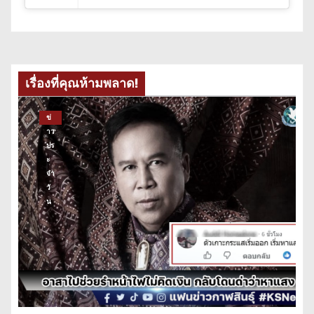
เรื่องที่คุณห้ามพลาด!
ข่
าว
ปร
ะ
จำ
วั
น