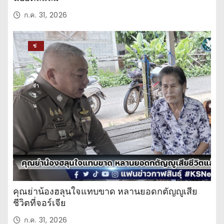
ก.ค. 31, 2026
ข่
าว
ปร
ะ
จำ
วั
น
คุณย่าน้องฮลุนใจแทบขาด หลานยอดกตัญญูเสีย
ชีวิตที่จอร์เจีย
ก.ค. 31, 2026