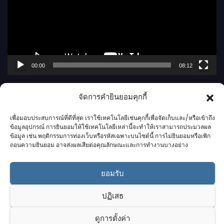
ล่
น
ไ
ฟ
ล์
00:00
08:12
วิ
ดี
จัดการคำยินยอมคุกกี้
โ
อ
เพื่อมอบประสบการณ์ที่ดีที่สุด เราใช้เทคโนโลยีเช่นคุกกี้เพื่อจัดเก็บและ/หรือเข้าถึง
ข้อมูลอุปกรณ์ การยินยอมให้ใช้เทคโนโลยีเหล่านี้จะทำให้เราสามารถประมวลผล
ข้อมูล เช่น พฤติกรรมการท่องเว็บหรือรหัสเฉพาะบนไซต์นี้ การไม่ยินยอมหรือเพิก
ถอนความยินยอม อาจส่งผลเสียต่อคุณลักษณะและการทำงานบางอย่าง
กาฬสินธุ์นิวส์ดอทคอม l
ยอมรับ
Kalasinnews.com
ปฏิเสธ
ดูการตั้งค่า
ข่าวออนไลน์เบอร์ 1 ในใจชาวกาฬสินธุ์