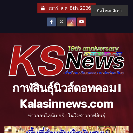
S
เสาร์. ส.ค. 8th, 2026
ปิดโหมดสีเทา
k
i
p
t
o
c
o
n
t
กาฬสินธุ์นิวส์ดอทคอม l
e
n
Kalasinnews.com
t
ข่าวออนไลน์เบอร์ 1 ในใจชาวกาฬสินธุ์