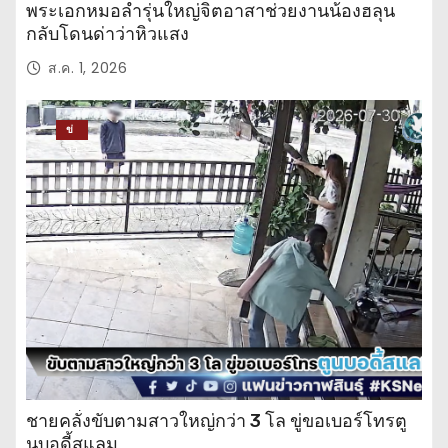
พระเอกหมอลำรุ่นใหญ่จิตอาสาช่วยงานน้องฮลุน
กลับโดนด่าว่าหิวแสง
ส.ค. 1, 2026
ข่
าว
ปร
ะ
จำ
วั
น
ชายคลั่งขับตามสาวใหญ่กว่า 3 โล ขู่ขอเบอร์โทรตู
นบอดี้สแลม