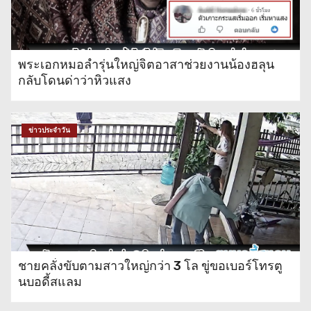
ติดไฟท้ายขับรถแช่ขวา
พระเอกหมอลำรุ่นใหญ่จิตอาสาช่วยงานน้องฮลุน
ชาวบ้านร้องสื่อ ตกใจกดรับสิทธิ
กลับโดนด่าว่าหิวแสง
บัตรสวัสดิการไม่ผ่าน มีรายชื่อโผล่
เป็นผู้ถือหุ้นบริษัทตั้งแต่ปี 64
ข่าวประจำวัน
ชายคลั่งขับตามสาวใหญ่กว่า 3 โล ขู่ขอเบอร์โทรตู
นบอดี้สแลม