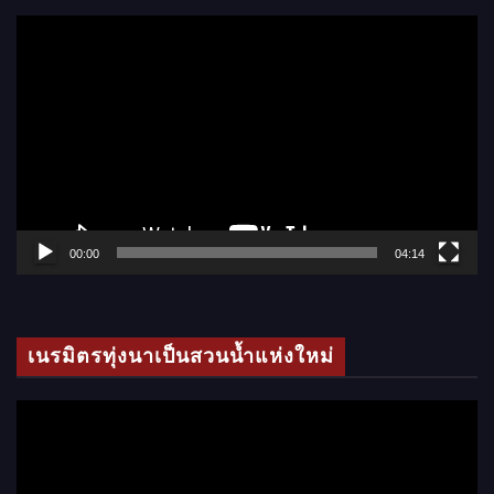
ตั
ว
เ
ล่
น
ไ
ฟ
ล์
00:00
04:14
วิ
ดี
โ
เนรมิตรทุ่งนาเป็นสวนน้ำแห่งใหม่
อ
ตั
ว
เ