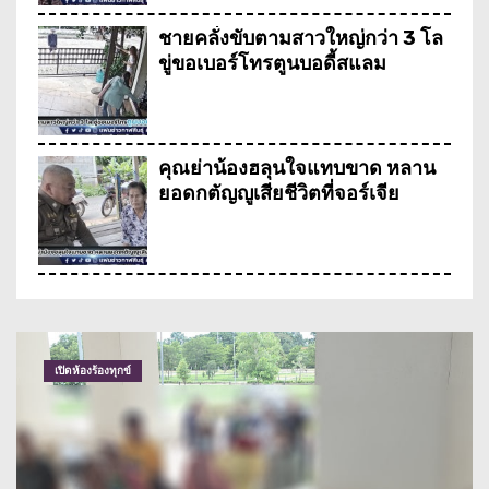
ชายคลั่งขับตามสาวใหญ่กว่า 3 โล
ขู่ขอเบอร์โทรตูนบอดี้สแลม
คุณย่าน้องฮลุนใจแทบขาด หลาน
ยอดกตัญญูเสียชีวิตที่จอร์เจีย
ประกาศตามหาฮลุน ยูทูปเบอร์คน
ดังชาวกาฬสินธุ์
อุบัติเหตุ
เทศบาลเมืองกาฬสินธุ์จัดขบวนแห่
เทียนพรรษาอย่างยิ่งใหญ่