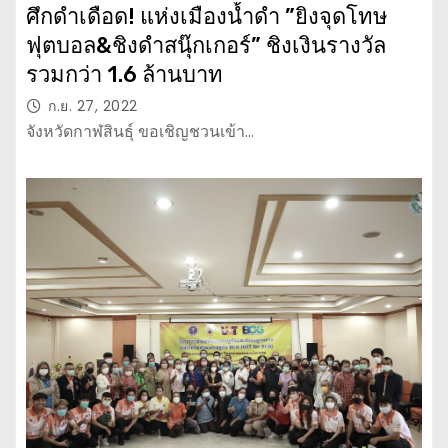
ศึกดำเดือด! แห่งเมืองน้ำดำ ”ยิงจุดโทษ
ฟุตบอล&ชิงดำสนุ๊กเกอร์” ชิงเงินรางวัล
รวมกว่า 1.6 ล้านบาท
ก.ย. 27, 2022
จังหวัดกาฬสินธุ์ ขอเชิญชวนเข้า…