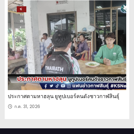
ข่
าว
ปร
ะ
จำ
วั
น
ประกาศตามหาฮลุน ยูทูปเบอร์คนดังชาวกาฬสินธุ์
ก.ค. 31, 2026