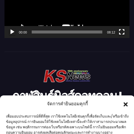
น
ไ
ฟ
ล์
00:00
08:12
วิ
ดี
โ
อ
กาฬสินธุ์นิวส์ดอทคอม l
จัดการคำยินยอมคุกกี้
Kalasinnews.com
เพื่อมอบประสบการณ์ที่ดีที่สุด เราใช้เทคโนโลยีเช่นคุกกี้เพื่อจัดเก็บและ/หรือเข้าถึง
ข้อมูลอุปกรณ์ การยินยอมให้ใช้เทคโนโลยีเหล่านี้จะทำให้เราสามารถประมวลผล
ข่าวออนไลน์เบอร์ 1 ในใจชาวกาฬสินธุ์
ข้อมูล เช่น พฤติกรรมการท่องเว็บหรือรหัสเฉพาะบนไซต์นี้ การไม่ยินยอมหรือเพิก
ถอนความยินยอม อาจส่งผลเสียต่อคุณลักษณะและการทำงานบางอย่าง