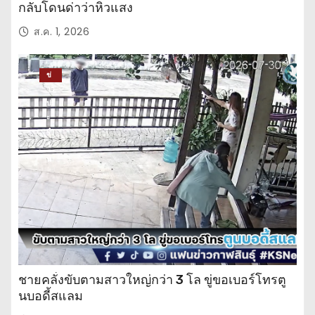
กลับโดนด่าว่าหิวแสง
ส.ค. 1, 2026
ข่
าว
ปร
ะ
จำ
วั
น
ชายคลั่งขับตามสาวใหญ่กว่า 3 โล ขู่ขอเบอร์โทรตู
นบอดี้สแลม