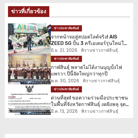
แ
ข่าวที่เกี่ยวข้อง
น
ข่าวประชาสัมพันธ์
ว
จากหน้าจอสู่สปอตไลต์จริง! AIS
ZEED 5G ปั้น 3 ครีเอเตอร์รุ่นใหม่ให้
เ
แจ้งเกิด
มิ.ย. 21, 2026
พิราบข่าวกาฬสินธุ์
รื่
ข่าวประชาสัมพันธ์
กาฬสินธุ์ พลาดไม่ได้งานบุญบั้งไฟ
อ
แพรวา ปีนี้จัดใหญ่กว่าทุกปี
พ.ค. 30, 2026
พิราบข่าวกาฬสินธุ์
ง
ข่าวประชาสัมพันธ์
ด่วนที่สุด! ขอความร่วมมือประชาชน
ในพื้นที่จังหวัดกาฬสินธุ์ งดยิงพลุ จุด
บั้งไฟ ปล่อยโคมลอย
มี.ค. 13, 2026
พิราบข่าวกาฬสินธุ์