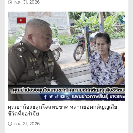
ก.ค. 31, 2026
ข่
าว
ปร
ะ
จำ
วั
น
คุณย่าน้องฮลุนใจแทบขาด หลานยอดกตัญญูเสีย
ชีวิตที่จอร์เจีย
ก.ค. 31, 2026