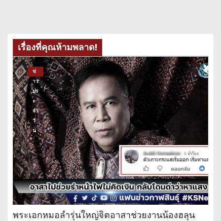
เรื่องที่คุณห้ามพลาด!
ข่
าว
ปร
ะ
จำ
วั
น
พระเอกหมอลำรุ่นใหญ่จิตอาสาช่วยงานน้องฮลุน