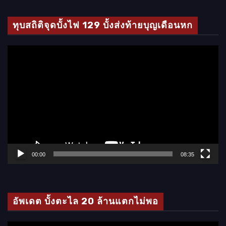
ทุบสถิติจุดบั้งไฟ 129 บั้งส่งท้ายบุญเดือนหก
ตั
ว
เ
ล่
น
ไ
ฟ
ล์
00:00
08:35
วิ
ดี
โ
อัพเดต บั้งตะไล 20 ล้านแตกไม่พอ
อ