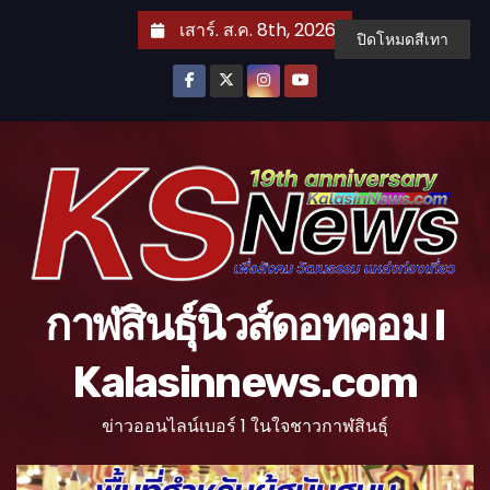
S
เสาร์. ส.ค. 8th, 2026
ปิดโหมดสีเทา
k
i
p
t
o
c
o
n
t
กาฬสินธุ์นิวส์ดอทคอม l
e
n
Kalasinnews.com
t
ข่าวออนไลน์เบอร์ 1 ในใจชาวกาฬสินธุ์