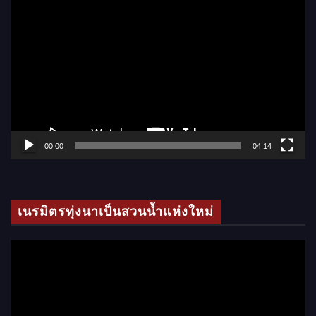
ตั
ว
เ
ล่
น
ไ
ฟ
ล์
00:00
04:14
วิ
ดี
โ
เนรมิตรทุ่งนาเป็นสวนน้ำแห่งใหม่
อ
ตั
ว
เ
ล่