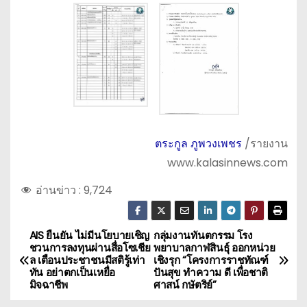
ตระกูล ภูพวงเพชร
/รายงาน
www.kalasinnews.com
อ่านข่าว :
9,724
AIS ยืนยัน ไม่มีนโยบายเชิญ
กลุ่มงานทันตกรรม โรง
แ
ชวนการลงทุนผ่านสื่อโซเชีย
พยาบาลกาฬสินธุ์ ออกหน่วย
ล เตือนประชาชนมีสติรู้เท่า
เชิงรุก “โครงการราชทัณฑ์
น
ทัน อย่าตกเป็นเหยื่อ
ปันสุข ทำความ ดี เพื่อชาติ
มิจฉาชีพ
ศาสน์ กษัตริย์”
ะ