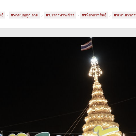
,
,
,
,
ุ์
#งานบุญคูณลาน
#ปราสาทรวงข้าว
#เที่ยวกาฬสินธุ์
#แฟนข่าวกาฬส