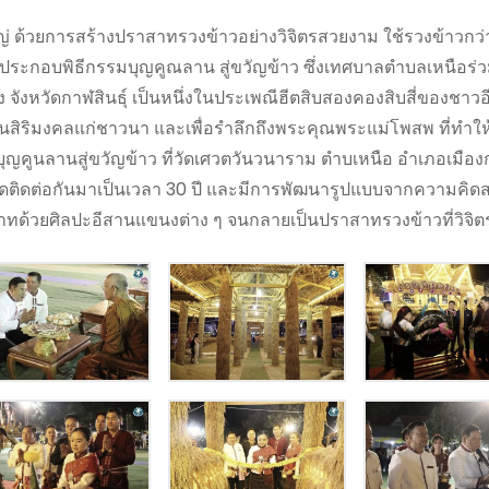
ใหญ่ ด้วยการสร้างปราสาทรวงข้าวอย่างวิจิตรสวยงาม ใช้รวงข้าวกว่
ช้ประกอบพิธีกรรมบุญคูณลาน สู่ขวัญข้าว ซึ่งเทศบาลตำบลเหนือร่
จังหวัดกาฬสินธุ์ เป็นหนึ่งในประเพณีฮีตสิบสองคองสิบสี่ของชาวอี
ป็นสิริมงคลแก่ชาวนา และเพื่อรำลึกถึงพระคุณพระแม่โพสพ ที่ทำให
ญคูนลานสู่ขวัญข้าว ที่วัดเศวตวันวนาราม ตำบเหนือ อำเภอเมืองก
ได้จัดติดต่อกันมาเป็นเวลา 30 ปี และมีการพัฒนารูปแบบจากความคิด
ทด้วยศิลปะอีสานแขนงต่าง ๆ จนกลายเป็นปราสาทรวงข้าวที่วิจิ