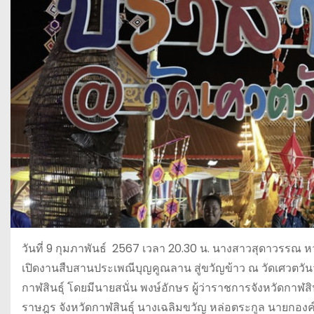
วันที่ 9 กุมภาพันธ์ 2567 เวลา 20.30 น. นางสาวสุดาวรรณ 
เปิดงานสืบสานประเพณีบุญคูณลาน สู่ขวัญข้าว ณ วัดเศวตวันว
กาฬสินธุ์ โดยมีนายสนั่น พงษ์อักษร ผู้ว่าราชการจังหวัดกาฬส
ราษฎร จังหวัดกาฬสินธุ์ นางเฉลิมขวัญ หล่อตระกูล นายกองค