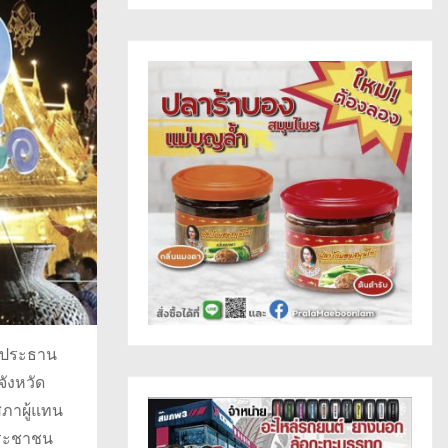
็นประธาน
ังหวัด
สภาผู้แทน
ประชาชน