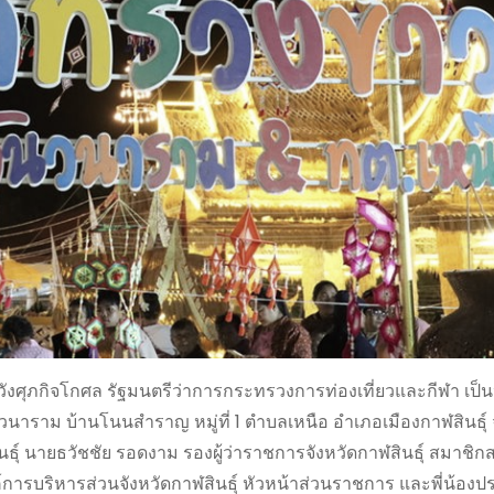
หวังศุภกิจโกศล รัฐมนตรีว่าการกระทรวงการท่องเที่ยวและกีฬา เป
นาราม บ้านโนนสำราญ หมู่ที่ 1 ตำบลเหนือ อำเภอเมืองกาฬสินธุ์ จ
ินธุ์ นายธวัชชัย รอดงาม รองผู้ว่าราชการจังหวัดกาฬสินธุ์ สมาชิก
์การบริหารส่วนจังหวัดกาฬสินธุ์ หัวหน้าส่วนราชการ และพี่น้อง