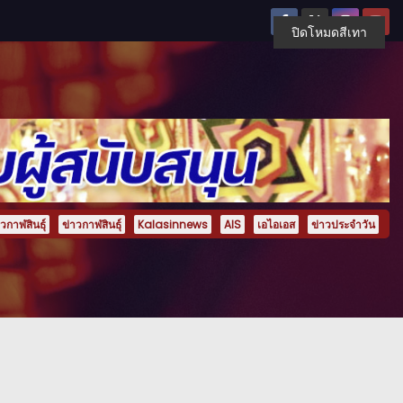
ปิดโหมดสีเทา
กาฬสินธุ์
ข่าวกาฬสินธุ์
Kalasinnews
AIS
เอไอเอส
ข่าวประจำวัน