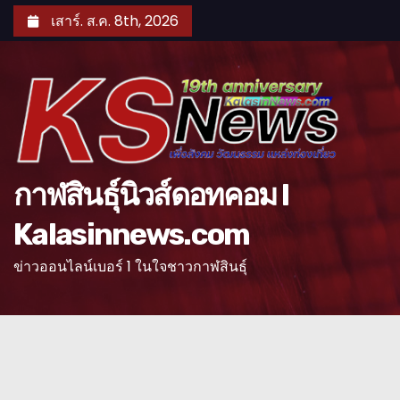
S
เสาร์. ส.ค. 8th, 2026
k
i
p
t
o
c
o
กาฬสินธุ์นิวส์ดอทคอม l
n
Kalasinnews.com
t
e
ข่าวออนไลน์เบอร์ 1 ในใจชาวกาฬสินธุ์
n
t