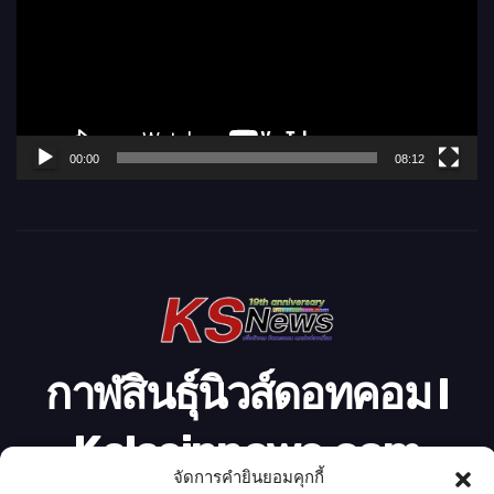
ล่
น
ไ
ฟ
ล์
00:00
08:12
วิ
ดี
โ
อ
กาฬสินธุ์นิวส์ดอทคอม l
Kalasinnews.com
จัดการคำยินยอมคุกกี้