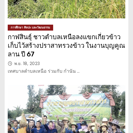
การศึกษา ศิลปะ และวัฒนธรรม
กาฬสินธุ์ ชาวตำบลเหนือลงแขกเกี่ยวข้าว
เก็บไว้สร้างปราสาทรวงข้าว ในงานบุญคูณ
ลาน ปี 67
พ.ย. 18, 2023
เทศบาลตำบลเหนือ ร่วมกับ กำนัน …