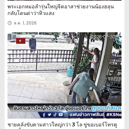
พระเอกหมอลำรุ่นใหญ่จิตอาสาช่วยงานน้องฮลุน
กลับโดนด่าว่าหิวแสง
ส.ค. 1, 2026
ข่
าว
ปร
ะ
จำ
วั
น
ชายคลั่งขับตามสาวใหญ่กว่า 3 โล ขู่ขอเบอร์โทรตู