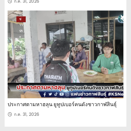
ก.ค. 31, 2026
ข่
าว
ปร
ะ
จำ
วั
น
ประกาศตามหาฮลุน ยูทูปเบอร์คนดังชาวกาฬสินธุ์
ก.ค. 31, 2026