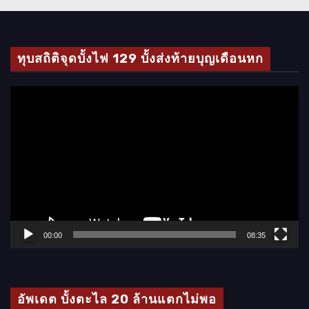
ทุบสถิติจุดบั้งไฟ 129 บั้งส่งท้ายบุญเดือนหก
ตั
ว
เ
ล่
น
ไ
ฟ
ล์
00:00
08:35
วิ
ดี
โ
อัพเดต บั้งตะไล 20 ล้านแตกไม่พอ
อ