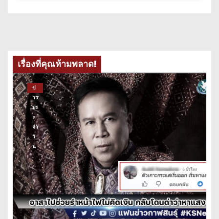
เรื่องที่คุณห้ามพลาด!
ข่
าว
ปร
ะ
จำ
วั
น