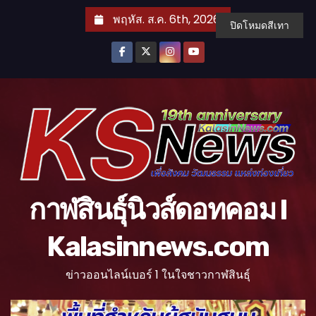
S
พฤหัส. ส.ค. 6th, 2026
ปิดโหมดสีเทา
k
i
p
t
o
c
o
n
t
กาฬสินธุ์นิวส์ดอทคอม l
e
n
Kalasinnews.com
t
ข่าวออนไลน์เบอร์ 1 ในใจชาวกาฬสินธุ์