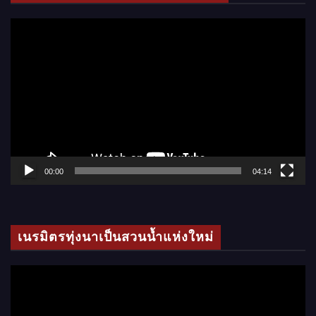
ตั
ว
เ
ล่
น
ไ
ฟ
ล์
00:00
04:14
วิ
ดี
โ
เนรมิตรทุ่งนาเป็นสวนน้ำแห่งใหม่
อ
ตั
ว
เ