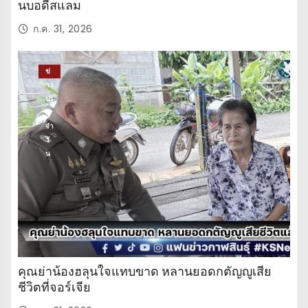
นบอดี้สแลม
ก.ค. 31, 2026
ข่
าว
ปร
ะ
จำ
วั
น
คุณย่าน้องฮลุนใจแทบขาด หลานยอดกตัญญูเสีย
ชีวิตที่จอร์เจีย