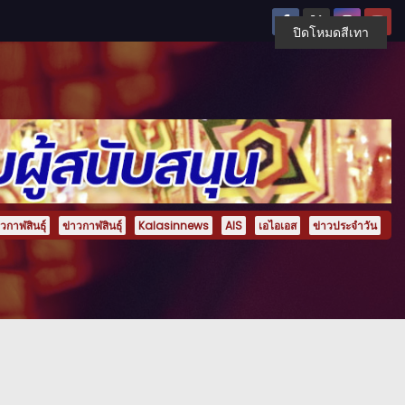
ปิดโหมดสีเทา
กาฬสินธุ์
ข่าวกาฬสินธุ์
Kalasinnews
AIS
เอไอเอส
ข่าวประจำวัน