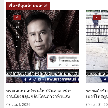
เรื่องที่คุณห้ามพลาด!
ข่
ข่
าว
าว
ปร
ปร
ะ
ะ
จำ
จำ
วั
วั
น
น
พระเอกหมอลำรุ่นใหญ่จิตอาสาช่วย
ชายคลั่งขับ
งานน้องฮลุน กลับโดนด่าว่าหิวแสง
เบอร์โทรตู
ส.ค. 1, 2026
ก.ค. 31, 2