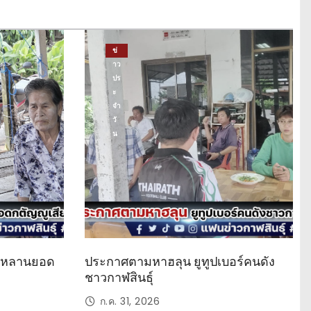
ข่
าว
ปร
ะ
จำ
วั
น
ด หลานยอด
ประกาศตามหาฮลุน ยูทูปเบอร์คนดัง
ชาวกาฬสินธุ์
ก.ค. 31, 2026