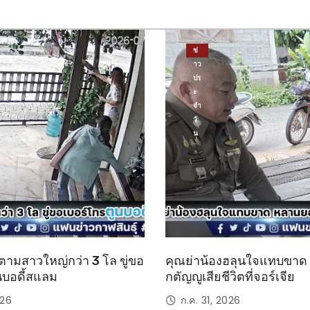
ข่
าว
ปร
ะ
จำ
วั
น
ตามสาวใหญ่กว่า 3 โล ขู่ขอ
คุณย่าน้องฮลุนใจแทบขา
นบอดี้สแลม
กตัญญูเสียชีวิตที่จอร์เจีย
026
ก.ค. 31, 2026