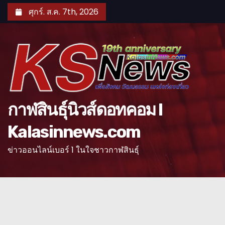
S
ศุกร์. ส.ค. 7th, 2026
k
i
p
t
o
c
o
กาฬสินธุ์นิวส์ดอทคอม l
n
Kalasinnews.com
t
e
ข่าวออนไลน์เบอร์ 1 ในใจชาวกาฬสินธุ์
n
t