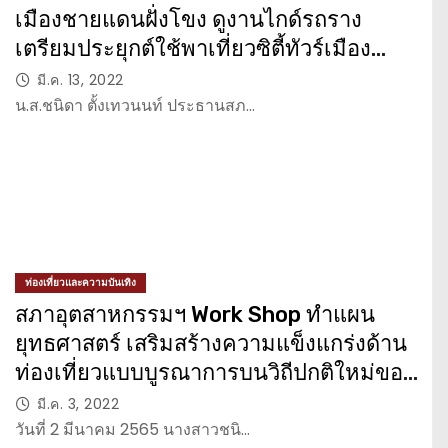
เมืองชายแดนฝั่งโขง ดูงานไกด์รถราง
เตรียมประยุกต์ใช้พาเที่ยวซิตี้ทัวร์เมือง
กาฬสินธุ์
มี.ค. 13, 2022
น.ส.ชนิดา ตั้งเทวนนท์ ประธานสภ…
ท่องเที่ยวและความบันเทิง
สภาอุตสาหกรรมฯ Work Shop ทำแผน
ยุทธศาสตร์ เสริมสร้างความแข็งแกร่งด้าน
ท่องเที่ยวแบบบูรณาการบนวิถีปกติใหม่ของ
จังหวัดกาฬสินธุ์
มี.ค. 3, 2022
วันที่ 2 มีนาคม 2565 นางสาวชนิ…