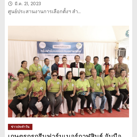
1 ราย พบเรื่องร้องเรียน 1 อำเภอ
มี.ค. 21, 2023
ศูนย์ประสานงานการเลือกตั้งฯ สำ…
ข่าวประจำวัน
เกษตรกรกรีนฟาร์มเมอร์กาฬสินธุ์ จับมือ