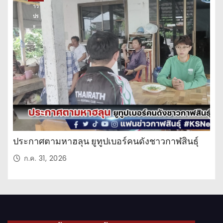
าว
ปร
ะ
จำ
วั
น
ประกาศตามหาฮลุน ยูทูปเบอร์คนดังชาวกาฬสินธุ์
ก.ค. 31, 2026