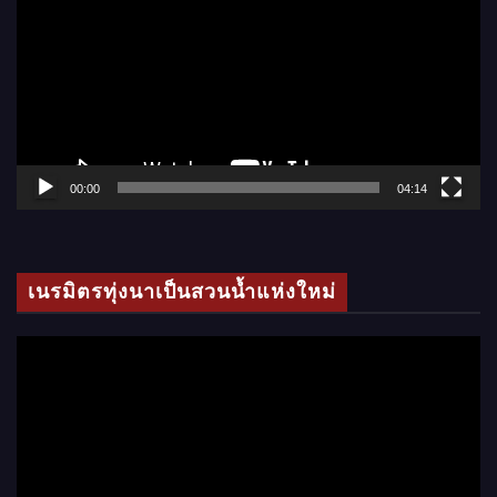
เ
ล่
น
ไ
ฟ
ล์
00:00
04:14
วิ
ดี
โ
เนรมิตรทุ่งนาเป็นสวนน้ำแห่งใหม่
อ
ตั
ว
เ
ล่
น