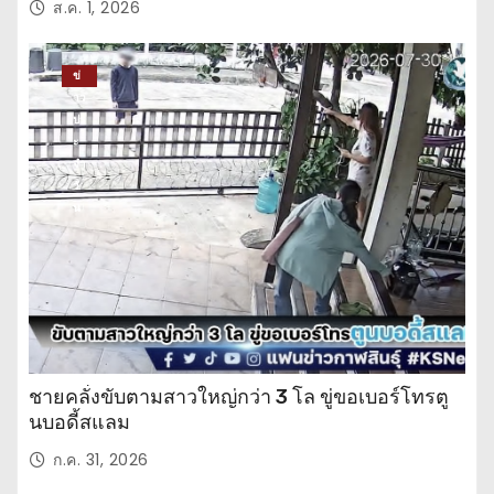
ส.ค. 1, 2026
ข่
าว
ปร
ะ
จำ
วั
น
ชายคลั่งขับตามสาวใหญ่กว่า 3 โล ขู่ขอเบอร์โทรตู
นบอดี้สแลม
ก.ค. 31, 2026