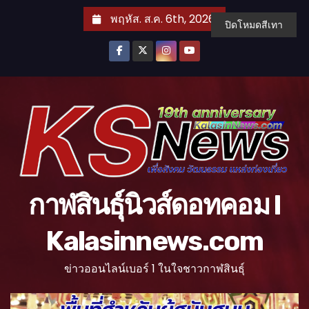
S
พฤหัส. ส.ค. 6th, 2026
ปิดโหมดสีเทา
k
i
p
t
o
c
o
n
t
กาฬสินธุ์นิวส์ดอทคอม l
e
n
Kalasinnews.com
t
ข่าวออนไลน์เบอร์ 1 ในใจชาวกาฬสินธุ์