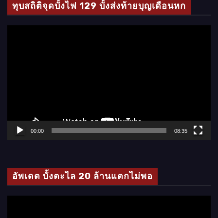
ทุบสถิติจุดบั้งไฟ 129 บั้งส่งท้ายบุญเดือนหก
ตั
ว
เ
ล่
น
ไ
ฟ
ล์
00:00
08:35
วิ
ดี
โ
อัพเดต บั้งตะไล 20 ล้านแตกไม่พอ
อ
ตั
ว