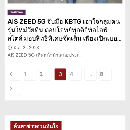
ไลฟ์สไตล์
AIS ZEED 5G จับมือ KBTG เอาใจกลุ่มคน
รุ่นใหม่วัยทีน ตอบโจทย์ทุกดิจิทัลไลฟ์
สไตล์ มอบสิทธิพิเศษจัดเต็ม เพียงเปิดเบอร์
ใหม่กับ ZEED 5G พร้อมเปิดบัญชีใหม่
มี.ค. 21, 2023
บน MAKE by KBank
AIS ZEED 5G เดินหน้านำเสนอประส…
P
1
2
3
4
…
8
o
s
t
s
ค้นหาข่าวด่วนทันใจ