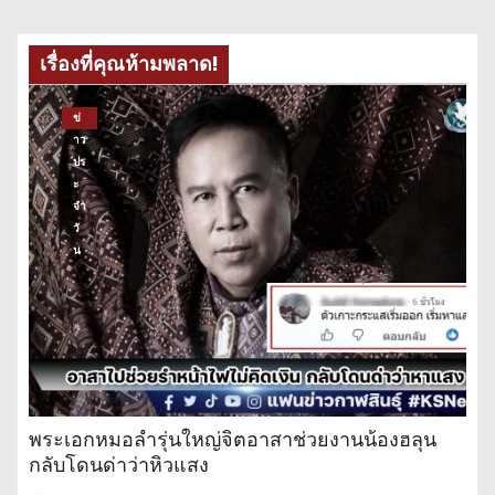
เรื่องที่คุณห้ามพลาด!
ข่
าว
ปร
ะ
จำ
วั
น
พระเอกหมอลำรุ่นใหญ่จิตอาสาช่วยงานน้องฮลุน
กลับโดนด่าว่าหิวแสง