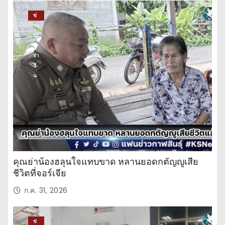
ข่
าว
ปร
ะ
จำ
วั
น
คุณย่าน้องฮลุนใจแทบขาด หลานยอดกตัญญูเสีย
ชีวิตที่จอร์เจีย
ก.ค. 31, 2026
ข่