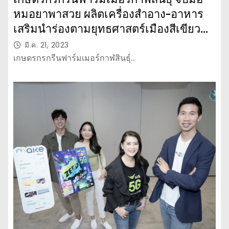
หมอยาพาสวย ผลิตเครื่องสำอาง-อาหาร
เสริมนำร่องตามยุทธศาสตร์เมืองสีเขียว
อัจฉริยะ (Smart Green City)
มี.ค. 21, 2023
เกษตรกรกรีนฟาร์มเมอร์กาฬสินธุ์…