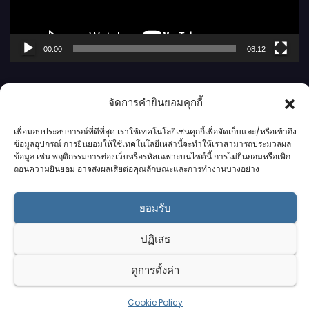
ไ
ฟ
ล์
00:00
08:12
วิ
ดี
โ
จัดการคำยินยอมคุกกี้
อ
เพื่อมอบประสบการณ์ที่ดีที่สุด เราใช้เทคโนโลยีเช่นคุกกี้เพื่อจัดเก็บและ/หรือเข้าถึง
ข้อมูลอุปกรณ์ การยินยอมให้ใช้เทคโนโลยีเหล่านี้จะทำให้เราสามารถประมวลผล
ข้อมูล เช่น พฤติกรรมการท่องเว็บหรือรหัสเฉพาะบนไซต์นี้ การไม่ยินยอมหรือเพิก
ถอนความยินยอม อาจส่งผลเสียต่อคุณลักษณะและการทำงานบางอย่าง
กาฬสินธุ์นิวส์ดอทคอม l
ยอมรับ
Kalasinnews.com
ปฏิเสธ
ข่าวออนไลน์เบอร์ 1 ในใจชาวกาฬสินธุ์
ดูการตั้งค่า
Cookie Policy